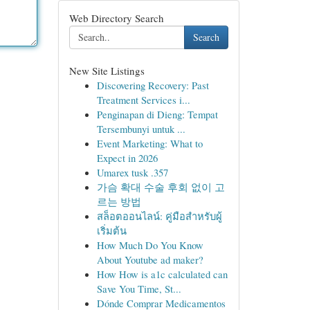
Web Directory Search
Search
New Site Listings
Discovering Recovery: Past
Treatment Services i...
Penginapan di Dieng: Tempat
Tersembunyi untuk ...
Event Marketing: What to
Expect in 2026
Umarex tusk .357
가슴 확대 수술 후회 없이 고
르는 방법
สล็อตออนไลน์: คู่มือสำหรับผู้
เริ่มต้น
How Much Do You Know
About Youtube ad maker?
How How is a1c calculated can
Save You Time, St...
Dónde Comprar Medicamentos