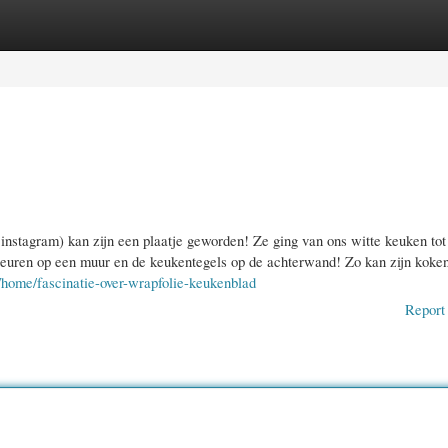
gories
Register
Login
tagram) kan zijn een plaatje geworden! Ze ging van ons witte keuken tot
kleuren op een muur en de keukentegels op de achterwand! Zo kan zijn koke
3/home/fascinatie-over-wrapfolie-keukenblad
Report 