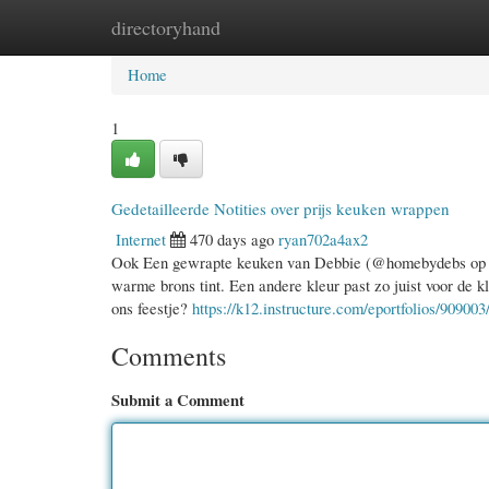
directoryhand
Home
New Site Listings
Add Site
Cate
Home
1
Gedetailleerde Notities over prijs keuken wrappen
Internet
470 days ago
ryan702a4ax2
Ook Een gewrapte keuken van Debbie (@homebydebs op ins
warme brons tint. Een andere kleur past zo juist voor de 
ons feestje?
https://k12.instructure.com/eportfolios/90900
Comments
Submit a Comment