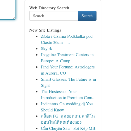
Web Directory Search
Search
New Site Listings
Złota i Czarna Podkładka pod
Ciasto 26cm - ...
Skylrk
Ibogaine Treatment Centers in
Europe: A Comp...
Find Your Fortune: Astrologers
in Aurora, CO
Smart Glasses: The Future is in
Sight
The Hostesses: Your
Introduction to Premium Com...
Indicators On wedding dj You
Should Know
สล็อต PG: สุดยอดเกมคาสิโน
ออนไลน์ที่คุณต้องลอง
Cầu Chuyên Sâu - Soi Kép MB: