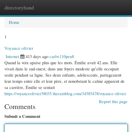
directoryhand
Togg
navi
Home
1
Voyance olivier
Internet
413 days ago
carlw110peu8
Quand la voix apaise plus que les mots. Émilie avait 42 ans. Elle
vivait dans le sud-ouest, dans une foyers modeste qu’elle occupait
seule pendant sa ligne. Ses deux enfants, adolescents, partageaient
leur temps entre elle et leur père, et nonobstant le calme apparent de
sa carrière, Émilie se sentait
https://voyanceolivier58035.therainblog.com/34585478/voyance-olivier
Report this page
Comments
Submit a Comment