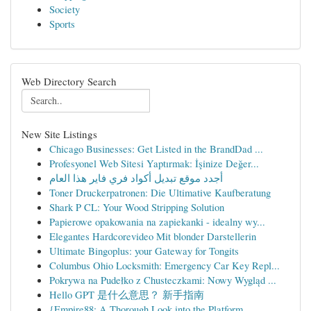
Society
Sports
Web Directory Search
New Site Listings
Chicago Businesses: Get Listed in the BrandDad ...
Profesyonel Web Sitesi Yaptırmak: İşinize Değer...
أجدد موقع تبديل أكواد فري فاير هذا العام
Toner Druckerpatronen: Die Ultimative Kaufberatung
Shark P CL: Your Wood Stripping Solution
Papierowe opakowania na zapiekanki - idealny wy...
Elegantes Hardcorevideo Mit blonder Darstellerin
Ultimate Bingoplus: your Gateway for Tongits
Columbus Ohio Locksmith: Emergency Car Key Repl...
Pokrywa na Pudełko z Chusteczkami: Nowy Wygląd ...
Hello GPT 是什么意思？ 新手指南
{Empire88: A Thorough Look into the Platform ...