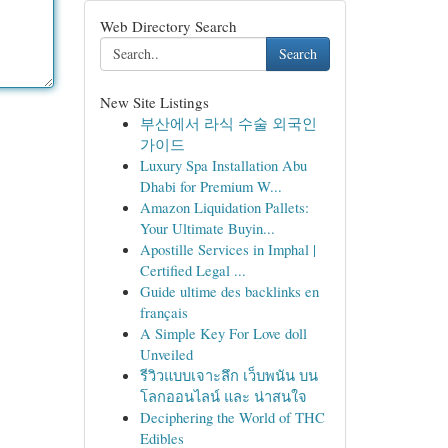
Web Directory Search
Search
New Site Listings
부산에서 라식 수술 외국인
가이드
Luxury Spa Installation Abu
Dhabi for Premium W...
Amazon Liquidation Pallets:
Your Ultimate Buyin...
Apostille Services in Imphal |
Certified Legal ...
Guide ultime des backlinks en
français
A Simple Key For Love doll
Unveiled
รีวิวแบบเจาะลึก เว็บพนัน บน
โลกออนไลน์ และ น่าสนใจ
Deciphering the World of THC
Edibles