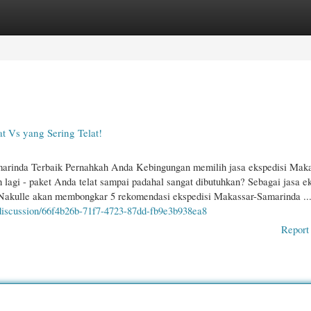
gories
Register
Login
t Vs yang Sering Telat!
arinda Terbaik Pernahkah Anda Kebingungan memilih jasa ekspedisi Maka
 lagi - paket Anda telat sampai padahal sangat dibutuhkan? Sebagai jasa e
 Nakulle akan membongkar 5 rekomendasi ekspedisi Makassar-Samarinda ..
/discussion/66f4b26b-71f7-4723-87dd-fb9e3b938ea8
Report 