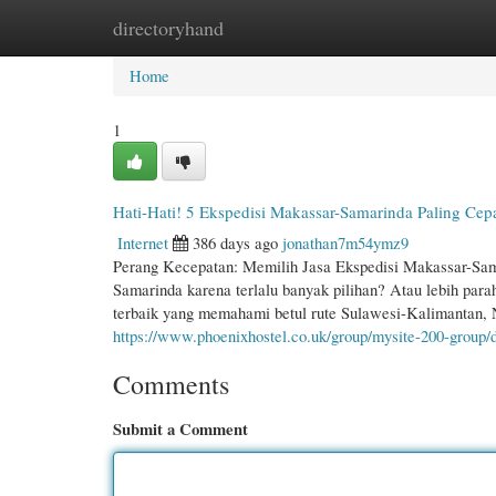
directoryhand
Home
New Site Listings
Add Site
Cate
Home
1
Hati-Hati! 5 Ekspedisi Makassar-Samarinda Paling Cepa
Internet
386 days ago
jonathan7m54ymz9
Perang Kecepatan: Memilih Jasa Ekspedisi Makassar-Sam
Samarinda karena terlalu banyak pilihan? Atau lebih parah
terbaik yang memahami betul rute Sulawesi-Kalimantan,
https://www.phoenixhostel.co.uk/group/mysite-200-group
Comments
Submit a Comment