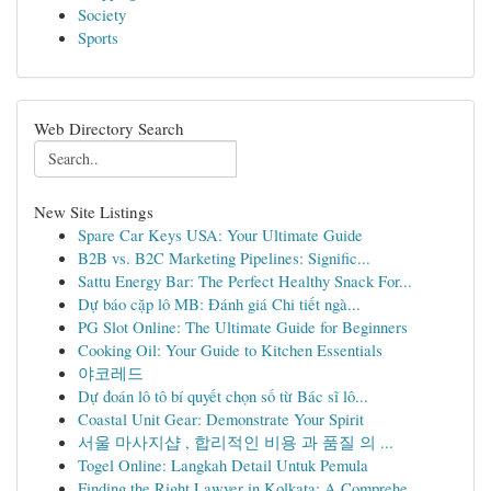
Society
Sports
Web Directory Search
New Site Listings
Spare Car Keys USA: Your Ultimate Guide
B2B vs. B2C Marketing Pipelines: Signific...
Sattu Energy Bar: The Perfect Healthy Snack For...
Dự báo cặp lô MB: Đánh giá Chi tiết ngà...
PG Slot Online: The Ultimate Guide for Beginners
Cooking Oil: Your Guide to Kitchen Essentials
야코레드
Dự đoán lô tô bí quyết chọn số từ Bác sĩ lô...
Coastal Unit Gear: Demonstrate Your Spirit
서울 마사지샵 , 합리적인 비용 과 품질 의 ...
Togel Online: Langkah Detail Untuk Pemula
Finding the Right Lawyer in Kolkata: A Comprehe...