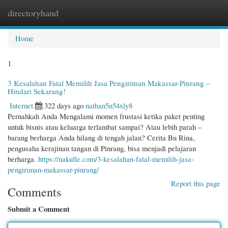
directoryhand
Togg
navi
Home
1
3 Kesalahan Fatal Memilih Jasa Pengiriman Makassar-Pinrang –
Hindari Sekarang!
Internet
322 days ago
nathan5n54xly8
Pernahkah Anda Mengalami momen frustasi ketika paket penting
untuk bisnis atau keluarga terlambat sampai? Atau lebih parah –
barang berharga Anda hilang di tengah jalan? Cerita Bu Rina,
pengusaha kerajinan tangan di Pinrang, bisa menjadi pelajaran
berharga.
https://nakulle.com/3-kesalahan-fatal-memilih-jasa-
pengiriman-makassar-pinrang/
Report this page
Comments
Submit a Comment