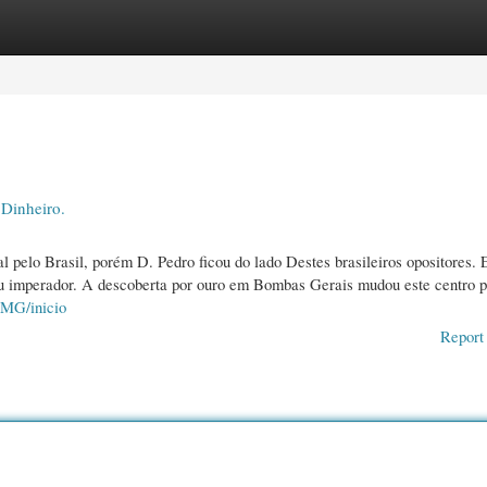
gories
Register
Login
Dinheiro.
l pelo Brasil, porém D. Pedro ficou do lado Destes brasileiros opositores.
ou imperador. A descoberta por ouro em Bombas Gerais mudou este centro p
YMG/inicio
Report 