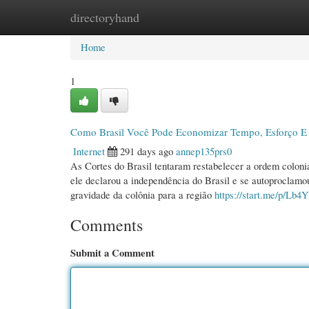
directoryhand
Home
New Site Listings
Add Site
Cate
Home
1
Como Brasil Você Pode Economizar Tempo, Esforço E 
Internet
291 days ago
annep135prs0
As Cortes do Brasil tentaram restabelecer a ordem colonia
ele declarou a independência do Brasil e se autoproclam
gravidade da colônia para a região
https://start.me/p/Lb4
Comments
Submit a Comment