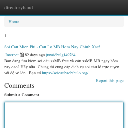
directoryhand
Togg
navi
Home
1
Soi Cau Mien Phi - Cau Lo MB Hom Nay Chinh Xac!
Internet
82 days ago
junaidbulg149764
Bạn đang tìm kiếm soi cầu xsMB free và cầu xsMB MB ngày hôm
nay cao? Hãy nữa! Chúng tôi cung cấp dịch vụ soi cầu lô trực tuyến
với độ về lớn . Bạn có
https://soicaubachthulo.org/
Report this page
Comments
Submit a Comment