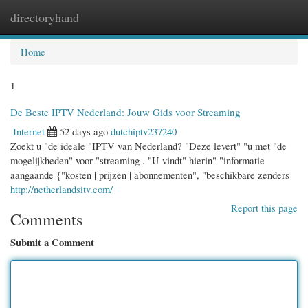
directoryhand
Togg
navi
Home
1
De Beste IPTV Nederland: Jouw Gids voor Streaming
Internet
52 days ago
dutchiptv237240
Zoekt u "de ideale "IPTV van Nederland? "Deze levert" "u met "de
mogelijkheden" voor "streaming . "U vindt" hierin" "informatie
aangaande {"kosten | prijzen | abonnementen", "beschikbare zenders
http://netherlandsitv.com/
Report this page
Comments
Submit a Comment