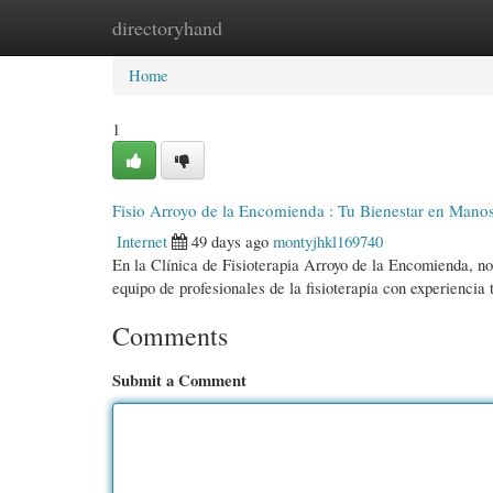
directoryhand
Home
New Site Listings
Add Site
Cate
Home
1
Fisio Arroyo de la Encomienda : Tu Bienestar en Manos
Internet
49 days ago
montyjhkl169740
En la Clínica de Fisioterapia Arroyo de la Encomienda, n
equipo de profesionales de la fisioterapia con experiencia
Comments
Submit a Comment