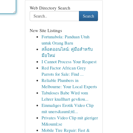
Web Directory Search
Search
New Site Listings
Fortunabola: Panduan Utuh
untuk Orang Baru
สล็อตออนไลน์: คู่มือสำหรับ
มือใหม่
I Cannot Process Your Request
Red Factor African Grey
Parrots for Sale: Find ...
Reliable Plumbers in
Melbourne: Your Local Experts
Tabuloses Babe Wird vom
Lehrer knallhart gev&ou...
Einmaliges Erotik Video Clip
mit uners&auml;ttl...
Privates Video Clip mit gieriger
M&ouml;se
Mobile Tire Repair: Fast &