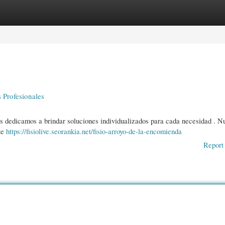
gories
Register
Login
 Profesionales
os dedicamos a brindar soluciones individualizados para cada necesidad . N
 te
https://fisiolive.seorankia.net/fisio-arroyo-de-la-encomienda
Report 