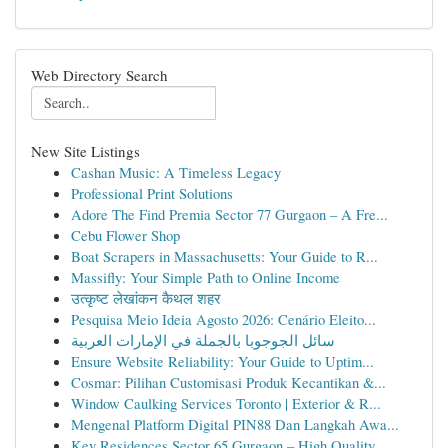
Web Directory Search
New Site Listings
Cashan Music: A Timeless Legacy
Professional Print Solutions
Adore The Find Premia Sector 77 Gurgaon – A Fre...
Cebu Flower Shop
Boat Scrapers in Massachusetts: Your Guide to R...
Massifly: Your Simple Path to Online Income
उत्कृष्ट लेखांकन कैथल शहर
Pesquisa Meio Ideia Agosto 2026: Cenário Eleito...
سائل الجوجوبا بالجملة في الإمارات العربية
Ensure Website Reliability: Your Guide to Uptim...
Cosmar: Pilihan Customisasi Produk Kecantikan &...
Window Caulking Services Toronto | Exterior & R...
Mengenal Platform Digital PIN88 Dan Langkah Awa...
Key Residences Sector 65 Gurgaon – High Quality...