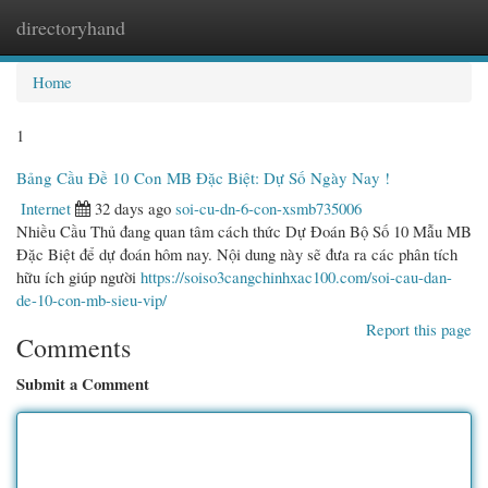
directoryhand
Togg
navi
Home
1
Bảng Cầu Đề 10 Con MB Đặc Biệt: Dự Số Ngày Nay !
Internet
32 days ago
soi-cu-dn-6-con-xsmb735006
Nhiều Cầu Thủ đang quan tâm cách thức Dự Đoán Bộ Số 10 Mẫu MB
Đặc Biệt để dự đoán hôm nay. Nội dung này sẽ đưa ra các phân tích
hữu ích giúp người
https://soiso3cangchinhxac100.com/soi-cau-dan-
de-10-con-mb-sieu-vip/
Report this page
Comments
Submit a Comment