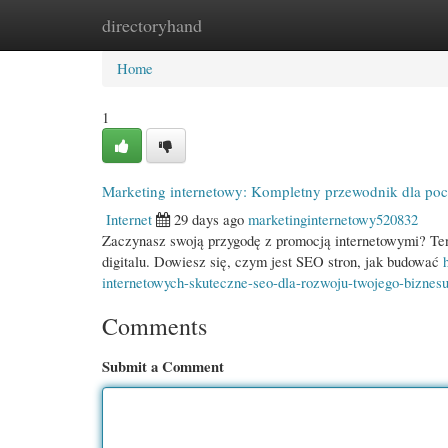
directoryhand
Home
New Site Listings
Add Site
Cate
Home
1
Marketing internetowy: Kompletny przewodnik dla poc
Internet
29 days ago
marketinginternetowy520832
Zaczynasz swoją przygodę z promocją internetowymi? Ten 
digitalu. Dowiesz się, czym jest SEO stron, jak budować
internetowych-skuteczne-seo-dla-rozwoju-twojego-biznes
Comments
Submit a Comment