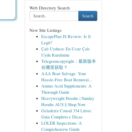
Web Directory Search
Search
New Site Listings
EscapePlan IS Review: Is It
Legit?
Çalı Uyducu: En Ucuz Çalı
Uydu Kurulumu
Telegramcopyright：最新版本
在哪里获取？
AAA Boat Salvage: Your
Hassle-Free Boat Removal...
Amino Acid Supplements: A
Thorough Guide
Heavyweight Hoodie | Sunday
Hoodie AUS || Shop Now
Geladeira Consul 334 Litros:
Guia Completo e Dicas
LOLER Inspections: A
Comprehensive Guide