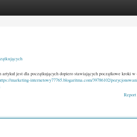
gories
Register
Login
zątkujących
artykuł jest dla początkujących dopiero stawiających początkowe kroki w
https://marketing-internetowy77765.blogaritma.com/39786102/pozycjonowani
u
Report 