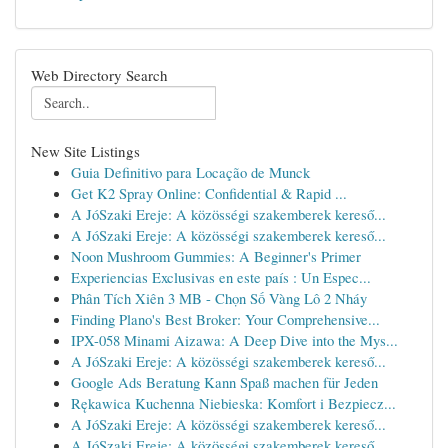
Web Directory Search
New Site Listings
Guia Definitivo para Locação de Munck
Get K2 Spray Online: Confidential & Rapid ...
A JóSzaki Ereje: A közösségi szakemberek kereső...
A JóSzaki Ereje: A közösségi szakemberek kereső...
Noon Mushroom Gummies: A Beginner's Primer
Experiencias Exclusivas en este país : Un Espec...
Phân Tích Xiên 3 MB - Chọn Số Vàng Lô 2 Nháy
Finding Plano's Best Broker: Your Comprehensive...
IPX-058 Minami Aizawa: A Deep Dive into the Mys...
A JóSzaki Ereje: A közösségi szakemberek kereső...
Google Ads Beratung Kann Spaß machen für Jeden
Rękawica Kuchenna Niebieska: Komfort i Bezpiecz...
A JóSzaki Ereje: A közösségi szakemberek kereső...
A JóSzaki Ereje: A közösségi szakemberek kereső...