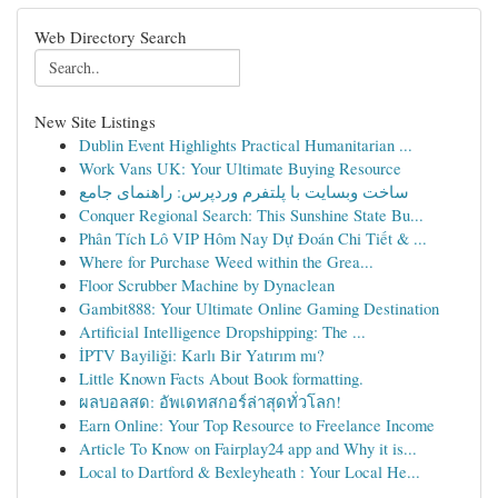
Web Directory Search
New Site Listings
Dublin Event Highlights Practical Humanitarian ...
Work Vans UK: Your Ultimate Buying Resource
ساخت وبسایت با پلتفرم وردپرس: راهنمای جامع
Conquer Regional Search: This Sunshine State Bu...
Phân Tích Lô VIP Hôm Nay Dự Đoán Chi Tiết & ...
Where for Purchase Weed within the Grea...
Floor Scrubber Machine by Dynaclean
Gambit888: Your Ultimate Online Gaming Destination
Artificial Intelligence Dropshipping: The ...
İPTV Bayiliği: Karlı Bir Yatırım mı?
Little Known Facts About Book formatting.
ผลบอลสด: อัพเดทสกอร์ล่าสุดทั่วโลก!
Earn Online: Your Top Resource to Freelance Income
Article To Know on Fairplay24 app and Why it is...
Local to Dartford & Bexleyheath : Your Local He...